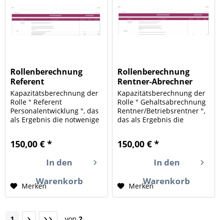
Rollenberechnung
Rollenberechnung
Referent
Rentner-Abrechner
Personalentwicklung
Kapazitätsberechnung der
Kapazitätsberechnung der
Rolle " Referent
Rolle " Gehaltsabrechnung
Personalentwicklung ", das
Rentner/Betriebsrentner ",
als Ergebnis die notwenige
das als Ergebnis die
HR-Kapazität (Human
notwenige HR-Kapazität
Resources) für die in Ihrem
(Human Resources) für die
150,00 € *
150,00 € *
Unternehmen
in Ihrem Unternehmen
durchgeführten Aufgaben
durchgeführten Aufgaben
In den
In den
und Mengengerüste
und Mengengerüste
berechnet. Ein Instrument
berechnet. Ein
Warenkorb
Warenkorb
zur...
Instrument...
Merken
Merken
1
von
2