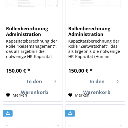
Rollenberechnung
Rollenberechnung
Administration
Administration
Reisemanagement
Zeitwirtschaft
Kapazitätsberechnung der
Kapazitätsberechnung der
Rolle "Reisemanagement",
Rolle "Zeitwirtschaft", das
das als Ergebnis die
als Ergebnis die notwenige
notwenige HR-Kapazität
HR-Kapazität (Human
(Human Resources) für die
Resources) für die in Ihrem
in Ihrem Unternehmen
Unternehmen
150,00 € *
150,00 € *
durchgeführten Aufgaben
durchgeführten Aufgaben
und Mengengerüste
und Mengengerüste
In den
In den
berechnet. Ein Instrument
berechnet. Ein Instrument
zur Ermittlung von...
zur Ermittlung von...
Warenkorb
Warenkorb
Merken
Merken