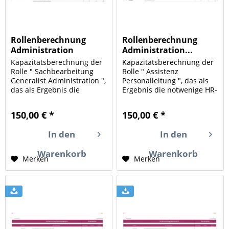
Rollenberechnung
Rollenberechnung
Administration
Administration...
Generalist
Kapazitätsberechnung der
Kapazitätsberechnung der
Rolle " Sachbearbeitung
Rolle " Assistenz
Generalist Administration ",
Personalleitung ", das als
das als Ergebnis die
Ergebnis die notwenige HR-
notwenige HR-Kapazität
Kapazität (Human
(Human Resources) für die
Resources) für die in Ihrem
150,00 € *
150,00 € *
in Ihrem Unternehmen
Unternehmen
durchgeführten Aufgaben
durchgeführten Aufgaben
In den
In den
und Mengengerüste
und Mengengerüste
berechnet. Ein
berechnet. Ein Instrument
Warenkorb
Warenkorb
Instrument...
zur Ermittlung...
Merken
Merken