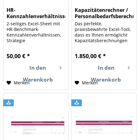
HR-
Kapazitätenrechner /
Kennzahlenverhältnisse
Personalbedarfsberechnun
2-seitiges Excel-Sheet mit
Das perfekte,
HR-Benchmark-
praxisbewährte Excel-Tool,
Kennzahlenverhältnissen,
dass es Ihnen ermöglicht
Strategie
Kapazitätsberechnungen
und -hochrechnungen für
die Auslastung von
50,00 € *
1.850,00 € *
Personalabteilungen
vorzunehmen, HR-Rollen
In den
In den
sowie auch Service-Levels
für interne/externe Kunden
Warenkorb
Warenkorb
zu...
Merken
Merken