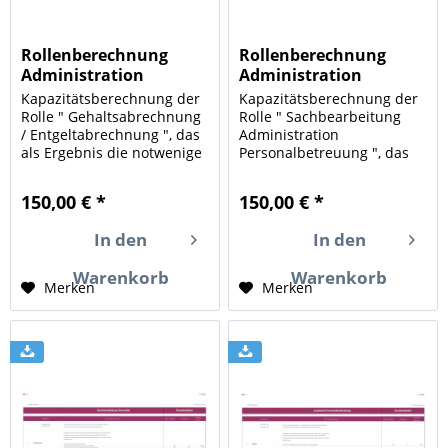
Rollenberechnung
Rollenberechnung
Administration
Administration
Abrechnung
Betreuung
Kapazitätsberechnung der
Kapazitätsberechnung der
Rolle " Gehaltsabrechnung
Rolle " Sachbearbeitung
/ Entgeltabrechnung ", das
Administration
als Ergebnis die notwenige
Personalbetreuung ", das
HR-Kapazität (Human
als Ergebnis die notwenige
Resources) für die in Ihrem
HR-Kapazität (Human
150,00 € *
150,00 € *
Unternehmen
Resources) für die in Ihrem
durchgeführten Aufgaben
Unternehmen
In den
In den
und Mengengerüste
durchgeführten Aufgaben
berechnet. Ein Instrument
und Mengengerüste
Warenkorb
Warenkorb
zur...
berechnet. Ein...
Merken
Merken