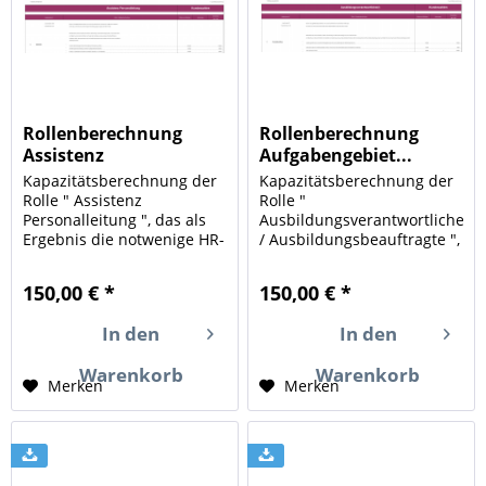
Rollenberechnung
Rollenberechnung
Assistenz
Aufgabengebiet...
Personalleitung
Kapazitätsberechnung der
Kapazitätsberechnung der
Rolle " Assistenz
Rolle "
Personalleitung ", das als
Ausbildungsverantwortlicher
Ergebnis die notwenige HR-
/ Ausbildungsbeauftragte ",
Kapazität (Human
das als Ergebnis die
Resources) für die in Ihrem
notwenige HR-Kapazität
150,00 € *
150,00 € *
Unternehmen
(Human Resources) für die
durchgeführten Aufgaben
in Ihrem Unternehmen
In den
In den
und Mengengerüste
durchgeführten Aufgaben
berechnet. Ein Instrument
und Mengengerüste
Warenkorb
Warenkorb
zur Ermittlung...
berechnet. Ein...
Merken
Merken